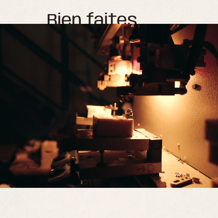
Bien faites,
Bien pensées
L'intégralité de la
collection Bondet est
fabriquée à base d'huile de
ricin pour des lunettes
robustes, légères et
confortables