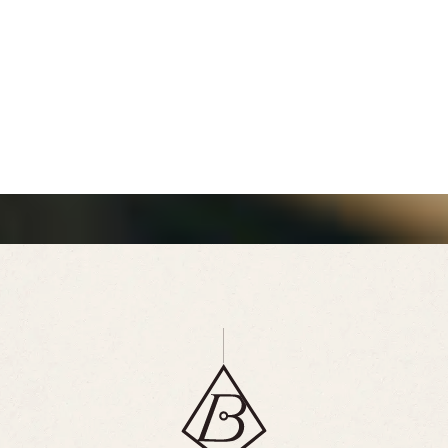
françaises
pensées pour
tous les regards
Fabriquées en France, en matériau
biosourcé & au prix juste.