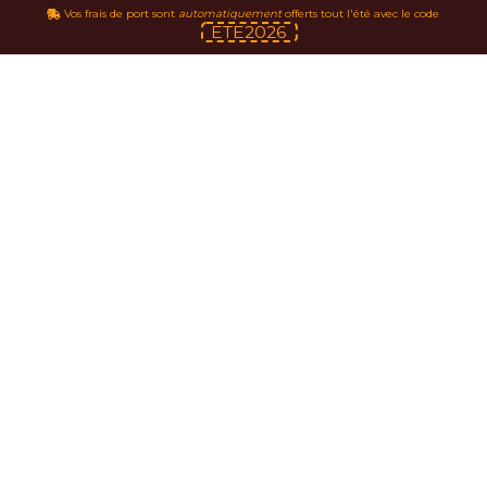
Vos frais de port sont
automatiquement
offerts tout l'été avec le code
ETE2026
Authentiquement vous.
Authentiquement Bondet.