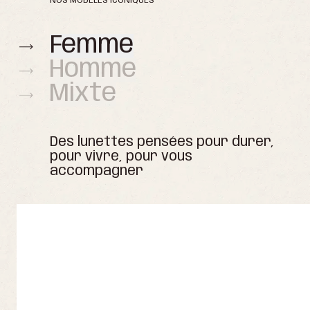
NOS MODÈLES ICONIQUES
Femme
Homme
Mixte
Des lunettes pensées pour durer,
pour vivre, pour vous
accompagner
Nouveauté
Meilleures ventes
Nouveauté
Nouveauté
Meilleures ventes
Meilleures ventes